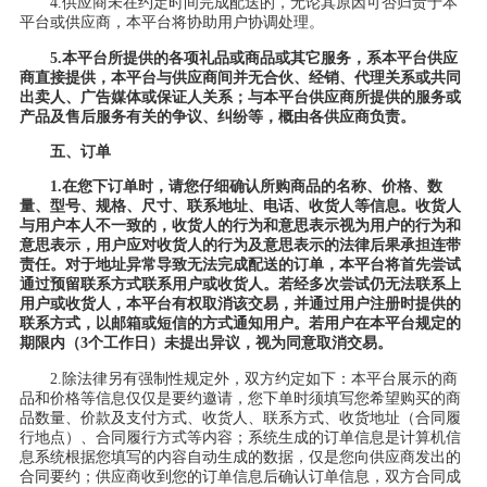
4.供应商未在约定时间完成配送的，无论其原因可否归责于本
平台或供应商，本平台将协助用户协调处理。
5.本平台所提供的各项礼品或商品或其它服务，系本平台供应
商直接提供，本平台与供应商间并无合伙、经销、代理关系或共同
出卖人、广告媒体或保证人关系；与本平台供应商所提供的服务或
产品及售后服务有关的争议、纠纷等，概由各供应商负责。
五、订单
1.在您下订单时，请您仔细确认所购商品的名称、价格、数
量、型号、规格、尺寸、联系地址、电话、收货人等信息。收货人
与用户本人不一致的，收货人的行为和意思表示视为用户的行为和
意思表示，用户应对收货人的行为及意思表示的法律后果承担连带
责任。对于地址异常导致无法完成配送的订单，本平台将首先尝试
通过预留联系方式联系用户或收货人。若经多次尝试仍无法联系上
用户或收货人，本平台有权取消该交易，并通过用户注册时提供的
联系方式，以邮箱或短信的方式通知用户。若用户在本平台规定的
期限内（3个工作日）未提出异议，视为同意取消交易。
2.除法律另有强制性规定外，双方约定如下：本平台展示的商
品和价格等信息仅仅是要约邀请，您下单时须填写您希望购买的商
品数量、价款及支付方式、收货人、联系方式、收货地址（合同履
行地点）、合同履行方式等内容；系统生成的订单信息是计算机信
息系统根据您填写的内容自动生成的数据，仅是您向供应商发出的
合同要约；供应商收到您的订单信息后确认订单信息，双方合同成