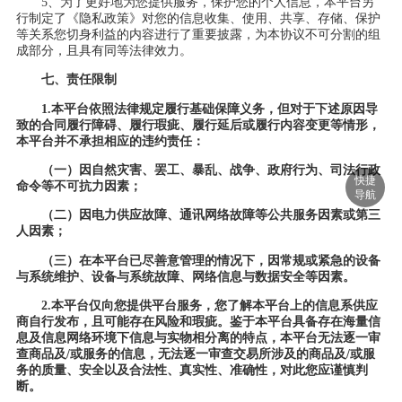
5
、为了更好
地
为您提供服务，保护您的个人信息，本平台另
行制定了《隐私政策》对您的信息收集、使用、共享、存储、保护
等关系您切身利益的内容进行了重要披露，为本协议不可分割的组
成部分，且具有同等法律效力。
七、
责任限制
1.本平台
依照法律规定履行基础保障义务，但对于下述原因导
致的合同履行障碍、履行瑕疵、履行延后或履行内容变更等情形，
本平台
并不承担相应的违约责任：
（一）因自然灾害、罢工、暴乱、战争、政府行为、司法行政
快捷
命令等不可抗力因素；
导航
（二）因电力供应故障、通讯网络故障等公共服务因素或第三
人因素；
（三）在
本平台
已尽善意管理的情况下，因常规或紧急的设备
与系统维护、设备与系统故障、网络信息与数据安全等因素。
2.本平台
仅向
您
提供平台服务，您了解
本
平台上的信息系
供应
商
自行发布，且可能存在风险和瑕疵。鉴于
本
平台具备存在海量信
息及信息网络环境下信息与实物相分离的特点，
本平台
无法逐一审
查商品及
/或服务的信息，无法逐一审查交易所涉及的商品及/或服
务的质量、安全以及合法性、真实性、准确性，对此您应谨慎判
断。