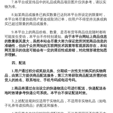
7.本平台或宣传品中的礼品或商品项目图片仅供参考，请以实
物为准。
8.如某商品或服务已购买数量已达到本平台所设定的限量时，
本平台将尽量协助用户更改或取消订单，但用户不得坚持兑换或购
买已超过限量的商品或服务。
9.本平台上的商品价格、数量、是否有货等商品信息随时都有
可能发生变动，本平台不作特别通知。
由于本平台网站上商品信息
的数量极其庞大，虽然本站会尽最大努力保证您所浏览商品信息的
准确性，但由于众所周知的互联网技术因素等客观原因存在，本站
网页显示的信息可能会有一定的滞后性或差错，对此情形
请
您知悉
并理解。
四、配送
1.用户通过积分或奖励兑换、分期或一次性支付购买的实物商
品，由第三方提供商品配送服务，第三方将获取商品配送所需的收
货人的姓名、联系地址、手机号码或电话号码。
2.商品将通过合法设立的快递物流公司进行配送，快递配送各
地时效请参考快递公司系统。本平台不保证配送时效。
3.上述配送规则仅适用于实物礼品，不适用非实物礼品（如电
子礼券等虚拟商品）的配送和服务。