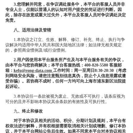
3.
您理解并同意，在争议调处服务中，
本
平台的客服
人员
并非
专业人士，仅能以普通人的认知对用户提交的凭证进行判断。因
此，除存在故意或重大过失外，
本平台及客服人员
对争议调处决定
免责。
八、
适用法律及管辖
1.
本协议之订立、生效、解释、修订、补充、终止、执行与争
议解决均适用中华人民共和国大陆地区法律；如法律无相关规定
的，参照商业惯例及
/或行业惯例。
2.用户
因使用
本平台
服务所产生及与
本
平台服务有关的争议，
由
本平台
与您协商解决
；
本
平台
客服热线：
400-820-5580
客服邮
箱：
kefu@rong-data.com
工作时间：周一至周日
8:30-20:30
（
考虑
到网络安全风险，
请您
注意甄别信息真伪，防止个人信息泄露或遭
受诈骗
）
。
若
协商不成时，任何一方均可向上海市浦东新区法院提
起诉讼。
3.
本协议任一条款被视为废止、无效或不可执行，该条应视为
可分的且并不影响本协议其余条款的有效性及可执行性。
九
、终止和修改
对于本协议及相关的活动、积分、分期计划及规则，本平台有
权依法进行解释，并有权根据需要取消相关计划或增删、修订本协
议，并于本平台网站公告后生效。如果不同意本平台对本协议相关