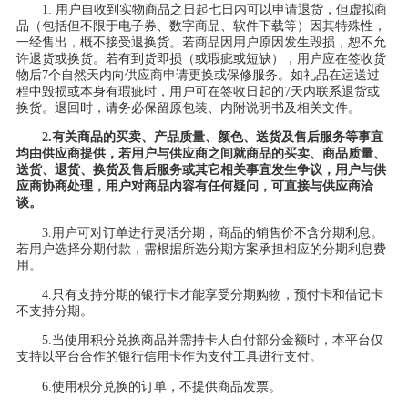
1.
用户自收到实物商品之日起七日内可以申请退货，但虚拟商
品（包括但不限于电子券、数字商品、软件下载等）因其特殊性，
一经售出，概不接受退换货。若商品因用户原因发生毁损，恕不允
许退货或换货。若有到货即损（或瑕疵或短缺），用户应在签收货
物后
7个自然天内向供应商申请更换或保修服务。如礼品在运送过
程中毁损或本身有瑕疵时，用户可在签收日起的7天内联系退货或
换货。退回时，请务必保留原包装、内附说明书及相关文件。
2.有关商品的买卖、产品质量、颜色、送货及售后服务等事宜
均由供应商提供，若用户与供应商之间就商品的买卖、商品质量、
送货、退货、换货及售后服务或其它相关事宜发生争议，用户与供
应商协商处理，用户对商品内容有任何疑问，可直接与供应商洽
谈。
3.用户可对订单进行灵活分期，商品的销售价不含分期利息。
若用户选择分期付款，需根据所选分期方案承担相应的分期利息费
用。
4.只有支持分期的银行卡才能享受分期购物，预付卡和借记卡
不支持分期。
5.当使用积分兑换商品并需持卡人自付部分金额时，本平台仅
支持以平台合作的银行信用卡作为支付工具进行支付。
6.使用积分兑换的订单，不提供商品发票。