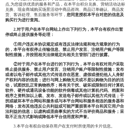
点,为您提供优质的服务和产品，在本平台积分兑换、营销活动达标
兑换、现金商城购买场景活动中商品咨询、商品订单确认、商品发
货、客诉处理、售后服务等环节，
您同意授权本平台对您的信息及
购买行为进行查阅。
2
.
对于用户在本平台网站上作出下列行为，本平台有权作出
暂
停或
终止提供服务等处理：
①用户违反本协议规定或有违反法律法规和地方规章的行为
的，本平台有权停止传输信息、禁止用户发言、注销用户账户等限
制性措施，并按照相关法律规定向相关主管部门进行披露。
②对于用户在本平台进行的下列行为，本平台有权对用户采取
终止提供服务、禁止用户发言、注销用户账户等限制性措施：发布
或者以电子邮件或其他方式传送存在恶意、虚假
或
侵犯他人人身财
产权利内容的信息
；
进行与网上购物无关或不是以购物为目的的活
动，试图扰乱正常购物秩序
；
将有关干扰、破坏或限制任何计算机
软件、硬件或通讯设备功能的软件病毒或其他计算机代码、档案和
程序之资料加以上载、发布、发送电子邮件或以其他方式传送
；
干
扰或破坏本平台网站和服务或与本平台网站和服务相连的服务器和
网络
；
发布其他违反公共利益或可能严重损害本平台和其它用户合
法利益的信息
；
以虚构或歪曲事实的方式不当评价商品和服务
；
采
取不正当方式影响或降低本平台信用度和声誉。
3.本平台有权自动保存用户在支付时所使用的卡片信息。