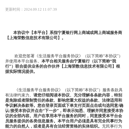
更新时间：2024.09.12 11:07:39
本协议中【本平台】系指
宁夏银行
网上商城或网上商城服务商
【上海荣数信息技术有限公司】。
欢迎您签署《生活服务平台服务协议》（以下简称
“本协议”）
并使用本平台服务。
本平台相关服务由
宁夏银行
（以下简称
“我
行”）联合提供业务的合作伙伴【上海荣数信息技术有限公司】
根
据实际情况
提供。
《生活服务平台服务协议》（以下简称
“本协议”）服务条款具
有法律约束力。
请您仔细阅读本协议、充分理解各条款内容，特别
是免除或者限制责任的条款、影响您重大权益的条款、法律适用和
争议解决条款等。您在
登录
页面
或下单支付页面
点击或勾选同意
/确
认/接受本协议并点击“下一步”，即表示知悉、理解并同意接受本协
议的全部内容
。
用户在享用本平台服务的同时，同意接受本平台会
员服务提供的各类信息服务。本平台用户必须是具有完全民事行为
能力的自然人，或者是具有合法经营资格的实体组织。
无民事行为