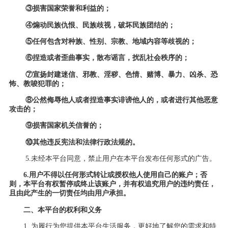
③损害国家荣誉和利益的；
④煽动民族仇恨、民族歧视，破坏民族团结的；
⑤任何包含对种族、性别、宗教、地域内容等歧视的；
⑥捏造或者歪曲事实，散布谣言，扰乱社会秩序的；
⑦宣扬封建迷信、邪教、淫秽、色情、赌博、暴力、凶杀、恐
怖、教唆犯罪的；
⑧公然侮辱他人或者捏造事实诽谤他人的，或者进行其他恶意
攻击的；
⑨损害国家机关信誉的；
⑩其他违反宪法和法律行政法规的。
5.未经本平台同意，禁止用户在本平台发布任何形式的广告。
6.用户
不得以任何形式转让或授权他人使用自己的账户；否
则，本
平台
有权暂停或终止
该
账户，并有权追究
用户
的违约责任，
且由此产生的一切责任均由
用户
承担。
二、本平台的权利和义务
1. 为履行为您提供本平台生活服务，更好地了解您的需求和特