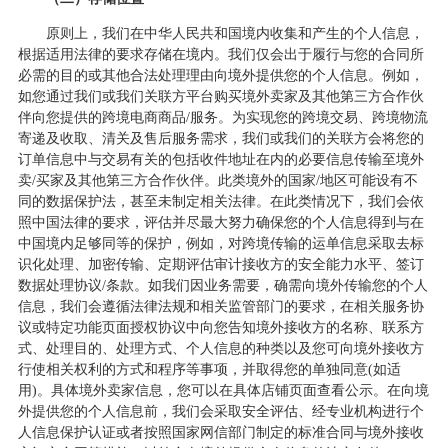
原则上，我们在中华人民共和国境内收集和产生的个人信息，
根据适用法律的要求存储在境内。我们仅会出于履行与您的合同所
必需的目的或其他合法处理理由向境外提供您的个人信息。例如，
如您通过我们或我们关联方平台购买境外卖家及其他第三方合作伙
伴向您提供的跨境电商商品
/服务。为实现您的跨境交易、跨境物流
寄递及收取、清关及售后服务需求，我们或我们的关联方会将您的
订单信息中与交易有关的包括收件地址在内的必要信息传输至境外
卖/买家及其他第三方合作伙伴。此类境外的国家/地区可能设有不
同的数据保护法，甚至未制定相关法律。在此类情况下，我们会依
照中国法律的要求，评估并尽最大努力确保您的个人信息得到与在
中国境内足够同等的保护，例如，对跨境传输的运单信息采取去标
识化处理、加密传输、定期评估审计接收方的安全能力水平、签订
数据处理协议/条款。如我们因业务需要，确需向境外传输您的个人
信息，我们会遵循法律法规和相关监管部门的要求，在相关服务协
议或特定功能页面授权协议中向您告知境外接收方的名称、联系方
式、处理目的、处理方式、个人信息的种类以及您可向境外接收方
行使相关权利的方式和程序等事项，并取得您的单独同意(如适
用)。具体境外卖家信息，您可以在具体店铺页面查看公示。在向境
外提供您的个人信息前，我们会采取安全评估、经专业机构进行个
人信息保护认证或者按照国家网信部门制定的标准合同与境外接收