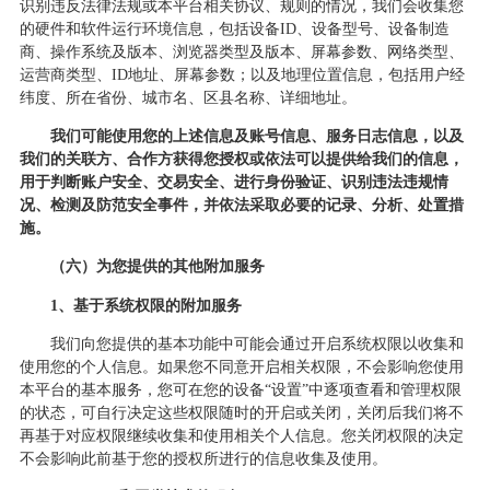
识别违反法律法规或本平台相关协议、规则的情况，我们会收集您
的
硬件和软件运行环境信息，包括
设备
ID、设备型号、设备制造
商、操作系统及版本、浏览器类型及版本、屏幕参数、网络类型、
运营商类型、ID地址、屏幕参数；以及地理位置信息，包括用户经
纬度、所在省份、城市名、区县名称、详细地址
。
我们可能使用您的上述信息及账号信息、服务日志信息，以及
我们的关联方、合作方获得您授权或依法可以提供给我们的信息，
用于判断账户安全、交易安全、进行身份验证、识别违法违规情
况、检测及防范安全事件，并依法采取必要的记录、分析、处置措
施。
（
六
）为您提供的其他附加服务
1、基于系统权限的附加服务
我们向您提供的基本功能中可能会通过开启系统权限以收集和
使用您的个人信息。如果您不同意开启相关权限，不会影响您使用
本平台的基本服务，您可在您的设备
“设置”中逐项查看和管理权限
的状态，可自行决定这些权限随时的开启或关闭，关闭后我们将不
再基于对应权限继续收集和使用相关个人信息。您关闭权限的决定
不会影响此前基于您的授权所进行的信息收集及使用。